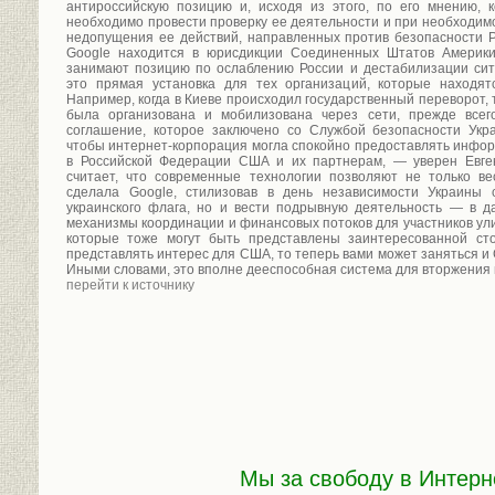
антироссийскую позицию и, исходя из этого, по его мнению, 
необходимо провести проверку ее деятельности и при необходим
недопущения ее действий, направленных против безопасности 
Google находится в юрисдикции Соединенных Штатов Америк
занимают позицию по ослаблению России и дестабилизации сит
это прямая установка для тех организаций, которые находят
Например, когда в Киеве происходил государственный переворот,
была организована и мобилизована через сети, прежде всег
соглашение, которое заключено со Службой безопасности Укра
чтобы интернет-корпорация могла спокойно предоставлять инфо
в Российской Федерации США и их партнерам, — уверен Евге
считает, что современные технологии позволяют не только ве
сделала Google, стилизовав в день независимости Украины 
украинского флага, но и вести подрывную деятельность — в д
механизмы координации и финансовых потоков для участников ул
которые тоже могут быть представлены заинтересованной ст
представлять интерес для США, то теперь вами может заняться и 
Иными словами, это вполне дееспособная система для вторжения 
перейти к источнику
Мы за свободу в Интерн